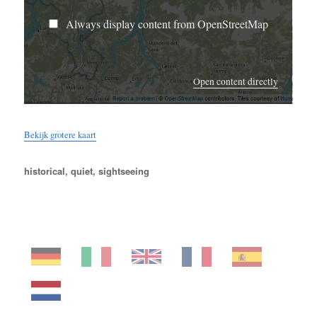
Always display content from OpenStreetMap
Open content directly
Bekijk grotere kaart
Tags
historical
,
quiet
,
sightseeing