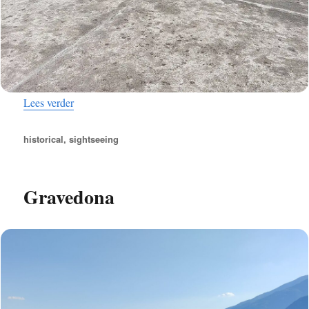
“Forte Montecchio”
Lees verder
Tags
historical
,
sightseeing
Gravedona