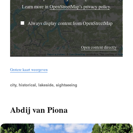
Learn more in
OpenStreetMap’s privacy policy
.
Always display content from OpenStreetMap
Open content directly
Grotere kaart weergeven
Tags
city
,
historical
,
lakeside
,
sightseeing
Abdij van Piona