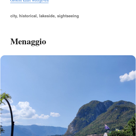
Grotere kaart weergeven
Tags
city
,
historical
,
lakeside
,
sightseeing
Menaggio