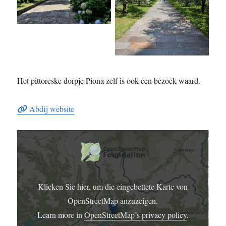
Het pittoreske dorpje Piona zelf is ook een bezoek waard.
Abdij website
DISPLAY
CONTENT
FROM
OPENSTREETMAP
Klicken Sie hier, um die eingebettete Karte von
OpenStreetMap anzuzeigen.
Learn more in
OpenStreetMap’s privacy policy
.